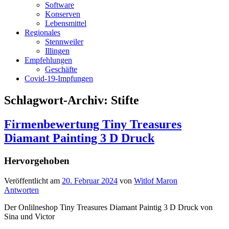
Software
Konserven
Lebensmittel
Regionales
Stennweiler
Illingen
Empfehlungen
Geschäfte
Covid-19-Impfungen
Schlagwort-Archiv:
Stifte
Firmenbewertung Tiny Treasures
Diamant Painting 3 D Druck
Hervorgehoben
Veröffentlicht am
20. Februar 2024
von
Witlof Maron
Antworten
Der Onlilneshop Tiny Treasures Diamant Paintig 3 D Druck von
Sina und Victor
Hartmann. In diesem Online Shop gibt es Qualitativ
schöne Sachen für Painten zu kaufen in verschiedenen Farben.