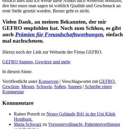
Februar 2026
Februar 2024
Dezember 2021
Februar 2020
März 2019
Januar 2019
September 2018
August 2018
August 2017
Juli 2017
Februar 2017
September 2016
Mai 2016
April 2016
Februar 2016
Januar 2016
Oktober 2015
Juni 2015
April 2015
März 2015
Impressum
Datenschutzerklärung
Cookie-Richtlinie (EU)