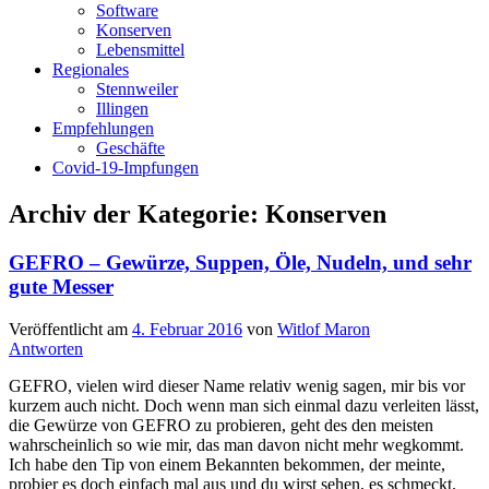
Software
Konserven
Lebensmittel
Regionales
Stennweiler
Illingen
Empfehlungen
Geschäfte
Covid-19-Impfungen
Archiv der Kategorie:
Konserven
GEFRO – Gewürze, Suppen, Öle, Nudeln, und sehr
gute Messer
Veröffentlicht am
4. Februar 2016
von
Witlof Maron
Antworten
GEFRO, vielen wird dieser Name relativ wenig sagen, mir bis vor
kurzem auch nicht. Doch wenn man sich einmal dazu verleiten lässt,
die Gewürze von GEFRO zu probieren, geht des den meisten
wahrscheinlich so wie mir, das man davon nicht mehr wegkommt.
Ich habe den Tip von einem Bekannten bekommen, der meinte,
probier es doch einfach mal aus und du wirst sehen, es schmeckt.