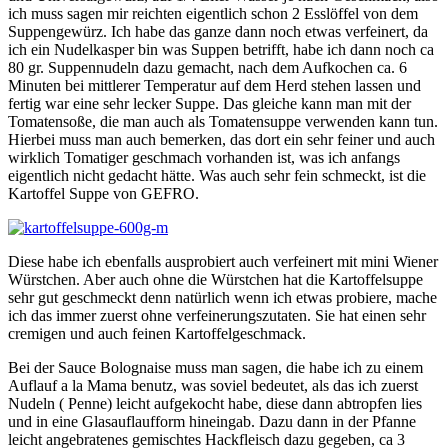
ich muss sagen mir reichten eigentlich schon 2 Esslöffel von dem
Suppengewürz. Ich habe das ganze dann noch etwas verfeinert, da
ich ein Nudelkasper bin was Suppen betrifft, habe ich dann noch ca
80 gr. Suppennudeln dazu gemacht, nach dem Aufkochen ca. 6
Minuten bei mittlerer Temperatur auf dem Herd stehen lassen und
fertig war eine sehr lecker Suppe. Das gleiche kann man mit der
Tomatensoße, die man auch als Tomatensuppe verwenden kann tun.
Hierbei muss man auch bemerken, das dort ein sehr feiner und auch
wirklich Tomatiger geschmach vorhanden ist, was ich anfangs
eigentlich nicht gedacht hätte. Was auch sehr fein schmeckt, ist die
Kartoffel Suppe von GEFRO.
Diese habe ich ebenfalls ausprobiert auch verfeinert mit mini Wiener
Würstchen. Aber auch ohne die Würstchen hat die Kartoffelsuppe
sehr gut geschmeckt denn natürlich wenn ich etwas probiere, mache
ich das immer zuerst ohne verfeinerungszutaten. Sie hat einen sehr
cremigen und auch feinen Kartoffelgeschmack.
Bei der Sauce Bolognaise muss man sagen, die habe ich zu einem
Auflauf a la Mama benutz, was soviel bedeutet, als das ich zuerst
Nudeln ( Penne) leicht aufgekocht habe, diese dann abtropfen lies
und in eine Glasauflaufform hineingab. Dazu dann in der Pfanne
leicht angebratenes gemischtes Hackfleisch dazu gegeben, ca 3