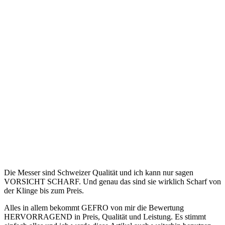
Hierzu noch der Link zur Webseite der Firma GEFRO.
GEFRO Suppen, Gewürze und mehr
In diesem Sinne.
Veröffentlicht unter
Konserven
|
Verschlagwortet mit
GEFRO
,
Gewürze
,
Messer
,
Schweiz
,
Soßen
,
Suppen
|
Schreibe einen
Kommentar
Kommentare
Rainer Porzelt
zu
Neues Gebäude B41 in der Uni Klink
Homburg.
Maria Schwarz
zu
Vorsorgevollmacht, Patientenverfügung
und ähnliches.
Markus Richter
zu
Hörgeräte im Vergleich (FA.Geers und
FA.Kind)
Sven Bucher
zu
Hörgeräte im Vergleich (FA.Geers und
FA.Kind)
Witlof Maron
zu
Rubax – Tropfen gegen Muskelschmerzen,
Knochen und Gelenkschmerzen
Blogarchiv