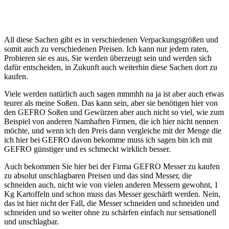
GEFRO günstiger und es schmeckt wirklich besser.
Auch bekommen Sie hier bei der Firma GEFRO Messer zu kaufen
zu absolut unschlagbaren Preisen und das sind Messer, die
schneiden auch, nicht wie von vielen anderen Messern gewohnt, 1
Kg Kartoffeln und schon muss das Messer geschärft werden. Nein,
das ist hier nicht der Fall, die Messer schneiden und schneiden und
schneiden und so weiter ohne zu schärfen einfach nur sensationell
und unschlagbar.
Die Messer sind Schweizer Qualität und ich kann nur sagen
VORSICHT SCHARF. Und genau das sind sie wirklich Scharf von
der Klinge bis zum Preis.
Alles in allem bekommt GEFRO von mir die Bewertung
HERVORRAGEND in Preis, Qualität und Leistung. Es stimmt
einfach alles und ich werde diese Artikel auch weiterhin benutzen,
den hier muss man sagen ist wirklich Qualität und Geschmack an
erste Stelle gesetzt worden. Besser geht es nicht.
Vielen Dank, an meinen Bekannten, der mir
GEFRO empfohlen hat. Noch zum Schluss, es gibt
auch
Prämien für Freundschaftswerbungen
,
einfach
mal nachscheuen.