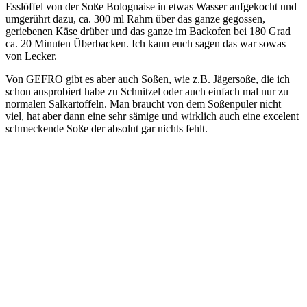
Esslöffel von der Soße Bolognaise in etwas Wasser aufgekocht und
umgerührt dazu, ca. 300 ml Rahm über das ganze gegossen,
geriebenen Käse drüber und das ganze im Backofen bei 180 Grad
ca. 20 Minuten Überbacken. Ich kann euch sagen das war sowas
von Lecker.
Von GEFRO gibt es aber auch Soßen, wie z.B. Jägersoße, die ich
schon ausprobiert habe zu Schnitzel oder auch einfach mal nur zu
normalen Salkartoffeln. Man braucht von dem Soßenpuler nicht
viel, hat aber dann eine sehr sämige und wirklich auch eine excelent
schmeckende Soße der absolut gar nichts fehlt.
All diese Sachen gibt es in verschiedenen Verpackungsgrößen und
somit auch zu verschiedenen Preisen. Ich kann nur jedem raten,
Probieren sie es aus, Sie werden überzeugt sein und werden sich
dafür entscheiden, in Zukunft auch weiterhin diese Sachen dort zu
kaufen.
Viele werden natürlich auch sagen mmmhh na ja ist aber auch etwas
teurer als meine Soßen. Das kann sein, aber sie benötigen hier von
den GEFRO Soßen und Gewürzen aber auch nicht so viel, wie zum
Beispiel von anderen Namhaften Firmen, die ich hier nicht nennen
möchte, und wenn ich den Preis dann vergleiche mit der Menge die
ich hier bei GEFRO davon bekomme muss ich sagen bin ich mit